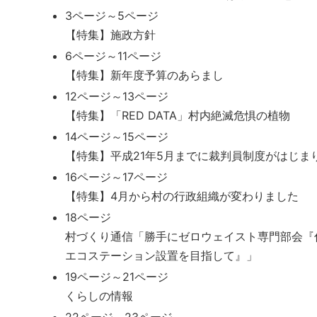
3ページ～5ページ
【特集】施政方針
6ページ～11ページ
【特集】新年度予算のあらまし
12ページ～13ページ
【特集】「RED DATA」村内絶滅危惧の植物
14ページ～15ページ
【特集】平成21年5月までに裁判員制度がはじま
16ページ～17ページ
【特集】4月から村の行政組織が変わりました
18ページ
村づくり通信「勝手にゼロウェイスト専門部会『
エコステーション設置を目指して』」
19ページ～21ページ
くらしの情報