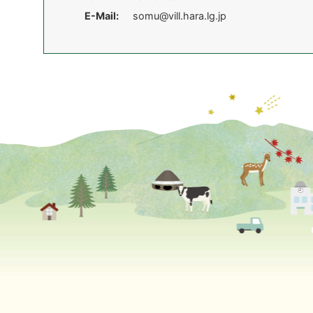
E-Mail:
somu@vill.hara.lg.jp