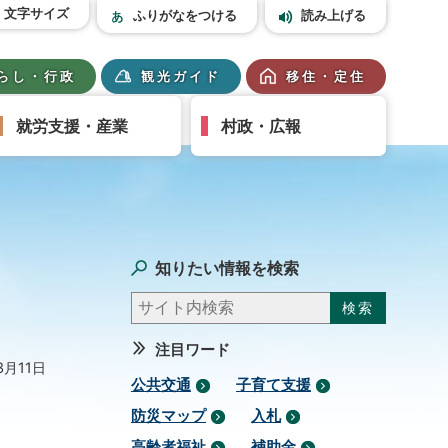
文字サイズ
ふりがなをつける
読み上げる
らし・行政
観光ガイド
移住・定住
就労支援・産業
村政・広報
知りたい情報を検索
注目ワード
3月11日
公共交通
子育て支援
防災マップ
入札
高齢者福祉
補助金