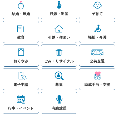
結婚・離婚
妊娠・出産
子育て
教育
引越・住まい
福祉・介護
おくやみ
ごみ・リサイクル
公共交通
お問い合わせ
リンク集
知りたい情報を検索
このホームページ
著作権と免責事項につ
いて
電子申請
募集
助成手当・支援
プライバシーポリシー
注目ワード
© Village Hara
公共交通
子育て支援
防災マップ
行事・イベント
有線放送
入札
高齢者福祉
補助金
先頭に戻る