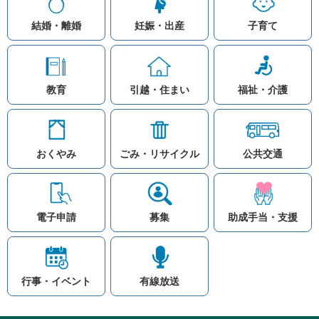
結婚・離婚
妊娠・出産
子育て
教育
引越・住まい
福祉・介護
おくやみ
ごみ・リサイクル
公共交通
お問い合わせ
リンク集
知りたい情報を検索
このホームページ
著作権と免責事項につ
いて
電子申請
募集
助成手当・支援
プライバシーポリシー
注目ワード
© Village Hara
公共交通
子育て支援
防災マップ
行事・イベント
有線放送
入札
高齢者福祉
補助金
先頭に戻る