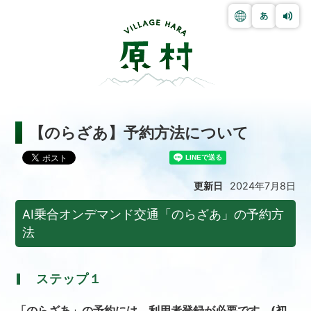
【のらざあ】予約方法について
更新日
2024年7月8日
AI乗合オンデマンド交通「のらざあ」の予約方
法
ステップ１
「のらざあ」の予約には、利用者登録が必要です。(初