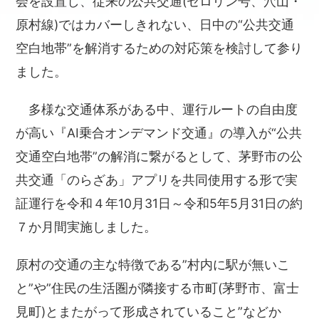
会を設置し、従来の公共交通(セロリン号、穴山・
原村線)ではカバーしきれない、日中の“公共交通
空白地帯”を解消するための対応策を検討して参り
ました。
多様な交通体系がある中、運行ルートの自由度
が高い『AI乗合オンデマンド交通』の導入が“公共
交通空白地帯”の解消に繋がるとして、茅野市の公
共交通「のらざあ」アプリを共同使用する形で実
証運行を令和４年10月31日～令和5年5月31日の約
７か月間実施しました。
原村の交通の主な特徴である”村内に駅が無いこ
と”や”住民の生活圏が隣接する市町(茅野市、富士
見町)とまたがって形成されていること”などか