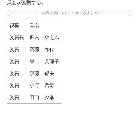
員会が委嘱する。
役職
氏名
委員長
堀内 やえみ
委員
斉藤 春代
委員
東山 眞理子
委員
伊藤 郁夫
委員
小野 岳司
委員
田口 夕季