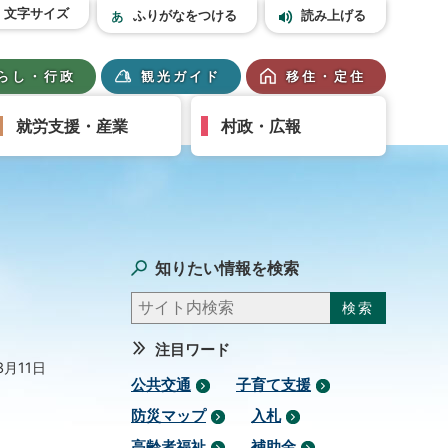
文字サイズ
ふりがなをつける
読み上げる
らし・行政
観光ガイド
移住・定住
就労支援・産業
村政・広報
知りたい情報を検索
注目ワード
3月11日
公共交通
子育て支援
防災マップ
入札
高齢者福祉
補助金