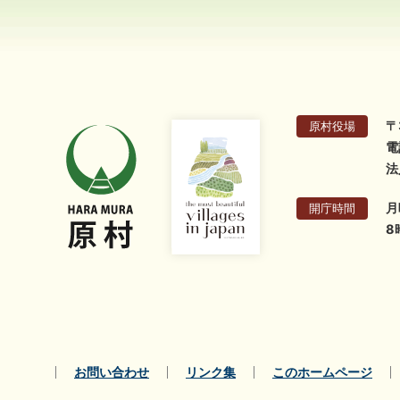
〒
原村役場
電
法
月
開庁時間
8
お問い合わせ
リンク集
このホームページ