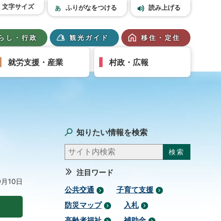
文字サイズ
ふりがなをつける
読み上げる
らし・行政
観光ガイド
移住・定住
就労支援・産業
村政・広報
知りたい情報を検索
注目ワード
9月10日
公共交通
子育て支援
防災マップ
入札
高齢者福祉
補助金