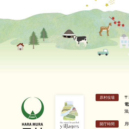
〒
原村役場
電
法
月
開庁時間