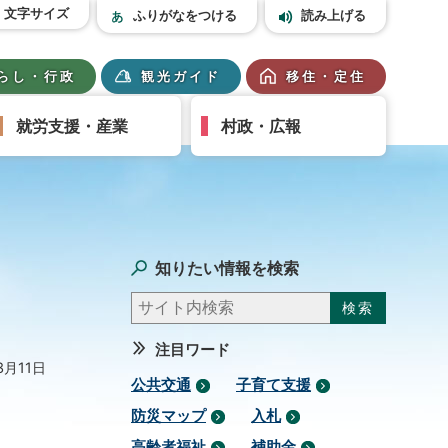
文字サイズ
ふりがなをつける
読み上げる
らし・行政
観光ガイド
移住・定住
就労支援・産業
村政・広報
知りたい情報を検索
注目ワード
3月11日
公共交通
子育て支援
防災マップ
入札
高齢者福祉
補助金