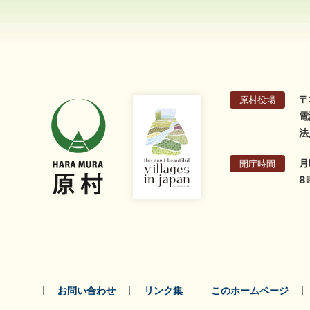
〒
原村役場
電
法
月
開庁時間
8
お問い合わせ
リンク集
このホームページ