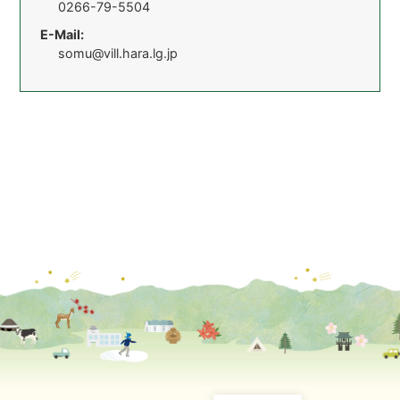
0266-79-5504
E-Mail:
somu@vill.hara.lg.jp