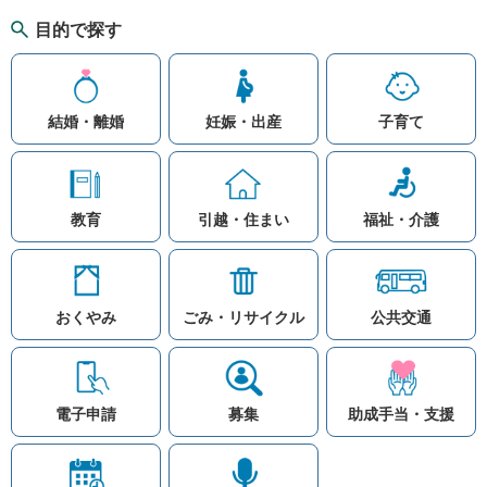
目的で探す
結婚・離婚
妊娠・出産
子育て
教育
引越・住まい
福祉・介護
おくやみ
ごみ・リサイクル
公共交通
お問い合わせ
リンク集
知りたい情報を検索
このホームページ
著作権と免責事項につ
いて
電子申請
募集
助成手当・支援
プライバシーポリシー
注目ワード
© Village Hara