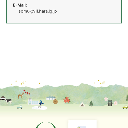
E-Mail:
somu@vill.hara.lg.jp