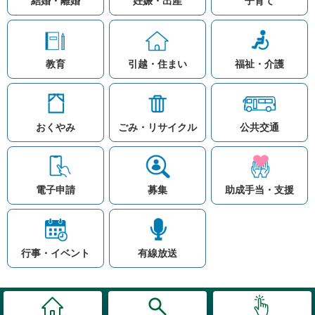
結婚・離婚
妊娠・出産
子育て
教育
引越・住まい
福祉・介護
おくやみ
ごみ・リサイクル
公共交通
お問い合わせ
リンク集
知りたい情報を検索
このホームページ
著作権と免責事項につ
いて
電子申請
募集
助成手当・支援
プライバシーポリシー
注目ワード
© Village Hara
公共交通
子育て支援
防災マップ
行事・イベント
有線放送
入札
高齢者福祉
補助金
先頭に戻る