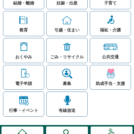
結婚・離婚
妊娠・出産
子育て
教育
引越・住まい
福祉・介護
おくやみ
ごみ・リサイクル
公共交通
お問い合わせ
リンク集
知りたい情報を検索
このホームページ
著作権と免責事項につ
いて
電子申請
募集
助成手当・支援
プライバシーポリシー
注目ワード
© Village Hara
公共交通
子育て支援
防災マップ
行事・イベント
有線放送
入札
高齢者福祉
補助金
先頭に戻る