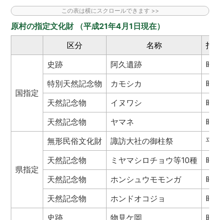
原村の指定文化財 （平成21年4月1日現在）
区分
名称
指
史跡
阿久遺跡
昭54
特別天然記念物
カモシカ
昭30
国指定
天然記念物
イヌワシ
昭40
天然記念物
ヤマネ
昭50
無形民俗文化財
諏訪大社の御柱祭
平6.
天然記念物
ミヤマシロチョウ等10種
昭50
県指定
天然記念物
ホンシュウモモンガ
昭50
天然記念物
ホンドオコジョ
昭50
史跡
物見ケ岡
昭48