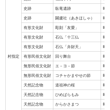
史跡
臥竜遺跡
昭57
史跡
闢盧社（あきほしゃ）
昭58
有形文化財
彫刻「友愛」
昭53
有形文化財
石仏「十三仏
昭55
有形文化財
石仏「弁財天」
昭58
村指定
有形民俗文化財
回り舞台
昭58
無形民俗文化財
エ－ヨ－節
昭56
無形民俗文化財
コチャかまやせの節
昭56
天然記念物
道祖神の桜
昭45
天然記念物
ひめばらもみ
昭47
天然記念物
からかさまつ
昭47