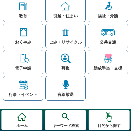
教育
引越・住まい
福祉・介護
おくやみ
ごみ・リサイクル
公共交通
お問い合わせ
リンク集
知りたい情報を検索
このホームページ
著作権と免責事項につ
いて
電子申請
募集
助成手当・支援
プライバシーポリシー
注目ワード
© Village Hara
公共交通
子育て支援
防災マップ
行事・イベント
有線放送
入札
高齢者福祉
補助金
先頭に戻る
ホーム
キーワード検索
目的から探す