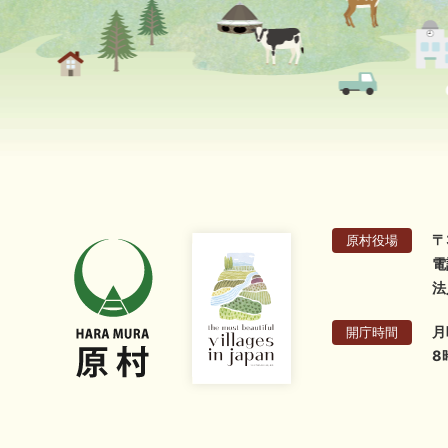
〒
原村役場
電
法
月
開庁時間
8