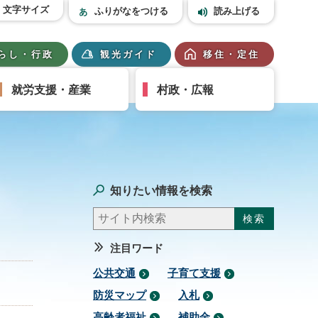
文字サイズ
ふりがなをつける
読み上げる
らし・行政
観光ガイド
移住・定住
就労支援・産業
村政・広報
知りたい情報を検索
注目ワード
公共交通
子育て支援
防災マップ
入札
高齢者福祉
補助金