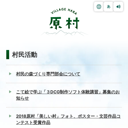
村民活動
村民の森づくり専門部会について
こて絵で学ぶ「３DCG制作ソフト体験講習」募集のお
知らせ
2018原村「美しい村」フォト、ポスター・文芸作品コ
ンテスト受賞作品