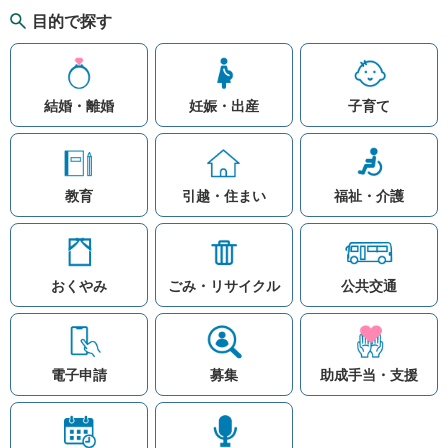
目的で探す
結婚・離婚
妊娠・出産
子育て
教育
引越・住まい
福祉・介護
おくやみ
ごみ・リサイクル
公共交通
お問い合わせ
リンク集
知りたい情報を検索
このホームページ
著作権と免責事項につ
いて
電子申請
募集
助成手当・支援
プライバシーポリシー
注目ワード
© Village Hara