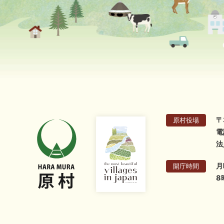
〒
原村役場
電
法
月
開庁時間
8