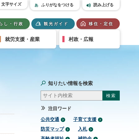
文字サイズ
ふりがなをつける
読み上げる
らし・行政
観光ガイド
移住・定住
就労支援・産業
村政・広報
知りたい情報を検索
注目ワード
公共交通
子育て支援
防災マップ
入札
高齢者福祉
補助金