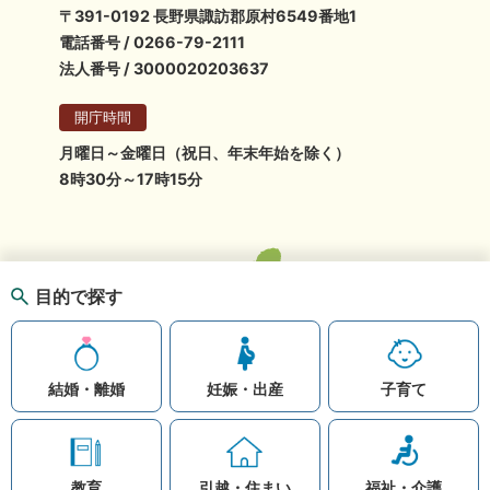
〒391-0192 長野県諏訪郡原村6549番地1
電話番号 / 0266-79-2111
法人番号 / 3000020203637
開庁時間
月曜日～金曜日（祝日、年末年始を除く）
8時30分～17時15分
目的で探す
結婚・離婚
妊娠・出産
子育て
教育
引越・住まい
福祉・介護