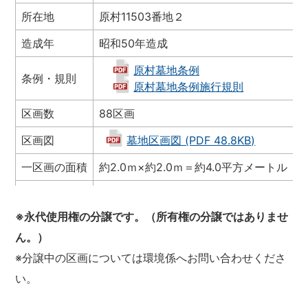
所在地
原村11503番地２
原
造成年
昭和50年造成
原村墓地条例
条例・規則
原村墓地条例施行規則
区画数
88区画
区画図
墓地区画図 (PDF 48.8KB)
一区画の面積
約2.0ｍ×約2.0ｍ＝約4.0平方メートル
1
分譲価格
120,000円
3
※永代使用権の分譲です。（所有権の分譲ではありませ
管理料
年1,000円（※毎年4月徴収）
ん。）
※分譲中の区画については環境係へお問い合わせくださ
い。