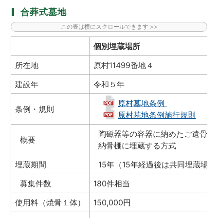
合葬式墓地
個別埋蔵場所
所在地
原村11499番地４
建設年
令和５年
原村墓地条例
条例・規則
原村墓地条例施行規則
陶磁器等の容器に納めたご遺骨を
概要
納骨棚に埋蔵する方式
埋蔵期間
15年（15年経過後は共同埋蔵場所
募集件数
180件相当
使用料（焼骨１体）
150,000円