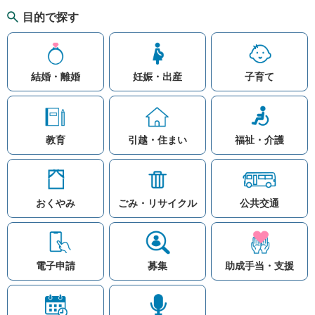
目的で探す
結婚・離婚
妊娠・出産
子育て
教育
引越・住まい
福祉・介護
おくやみ
ごみ・リサイクル
公共交通
お問い合わせ
リンク集
知りたい情報を検索
このホームページ
著作権と免責事項につ
いて
電子申請
募集
助成手当・支援
プライバシーポリシー
注目ワード
© Village Hara