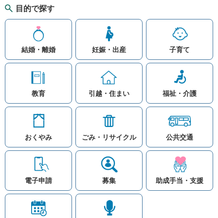
目的で探す
結婚・離婚
妊娠・出産
子育て
教育
引越・住まい
福祉・介護
おくやみ
ごみ・リサイクル
公共交通
お問い合わせ
リンク集
知りたい情報を検索
このホームページ
著作権と免責事項につ
いて
電子申請
募集
助成手当・支援
プライバシーポリシー
注目ワード
© Village Hara
公共交通
子育て支援
防災マップ