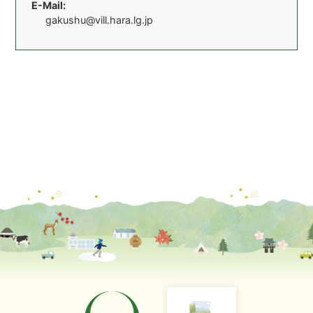
E-Mail:
gakushu@vill.hara.lg.jp