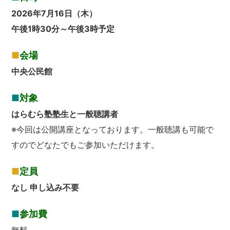
2026年7月16日（木）
午後1時30分～午後3時予定
■
会場
中央公民館
■
対象
はらむら塾塾生と一般聴講者
※今回は公開講座となっております。一般聴講も可能で
すのでどなたでもご参加いただけます。
■
定員
なし 申し込み不要
■
参加費
無料