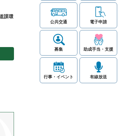
道課環
公共交通
電子申請
募集
助成手当・支援
行事・イベント
有線放送