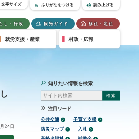
文字サイズ
ふりがなをつける
読み上げる
らし・行政
観光ガイド
移住・定住
就労支援・産業
村政・広報
知りたい情報を検索
施し
注目ワード
公共交通
子育て支援
2月24日
防災マップ
入札
高齢者福祉
補助金