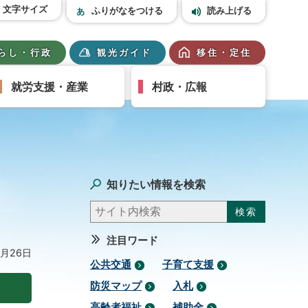
文字サイズ
ふりがなをつける
読み上げる
らし・行政
観光ガイド
移住・定住
就労支援・産業
村政・広報
知りたい情報を検索
注目ワード
8月26日
公共交通
子育て支援
防災マップ
入札
高齢者福祉
補助金