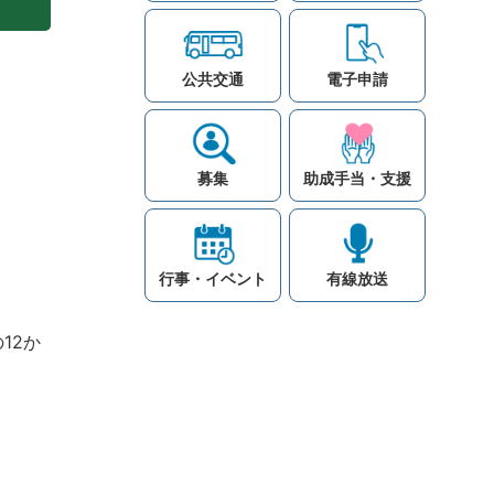
公共交通
電子申請
募集
助成手当・支援
行事・イベント
有線放送
12か