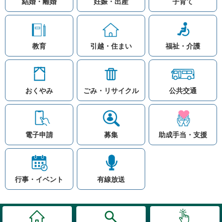
結婚・離婚
妊娠・出産
子育て
教育
引越・住まい
福祉・介護
おくやみ
ごみ・リサイクル
公共交通
お問い合わせ
リンク集
知りたい情報を検索
このホームページ
著作権と免責事項につ
いて
電子申請
募集
助成手当・支援
プライバシーポリシー
注目ワード
© Village Hara
公共交通
子育て支援
防災マップ
行事・イベント
有線放送
入札
高齢者福祉
補助金
先頭に戻る