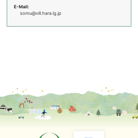
E-Mail:
somu@vill.hara.lg.jp