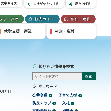
文字サイズ
ふりがなをつける
読み上げる
らし・行政
観光ガイド
移住・定住
就労支援・産業
村政・広報
知りたい情報を検索
注目ワード
3月11日
公共交通
子育て支援
防災マップ
入札
高齢者福祉
補助金