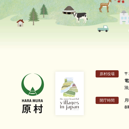
〒
原村役場
電
法
月
開庁時間
8