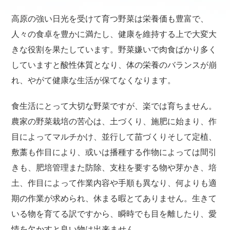
高原の強い日光を受けて育つ野菜は栄養価も豊富で、
人々の食卓を豊かに満たし、健康を維持する上で大変大
きな役割を果たしています。野菜嫌いで肉食ばかり多く
していますと酸性体質となり、体の栄養のバランスが崩
れ、やがて健康な生活が保てなくなります。
食生活にとって大切な野菜ですが、楽では育ちません。
農家の野菜栽培の苦心は、土づくり、施肥に始まり、作
目によってマルチかけ、並行して苗づくりそして定植、
敷藁も作目により、或いは播種する作物によっては間引
きも、肥培管理また防除、支柱を要する物や芽かき、培
土、作目によって作業内容や手順も異なり、何よりも適
期の作業が求められ、休まる暇とてありません。生きて
いる物を育てる訳ですから、瞬時でも目を離したり、愛
情を欠かすと良い物は出来ません。