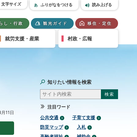
文字サイズ
ふりがなをつける
読み上げる
らし・行政
観光ガイド
移住・定住
就労支援・産業
村政・広報
知りたい情報を検索
注目ワード
3月11日
公共交通
子育て支援
防災マップ
入札
高齢者福祉
補助金