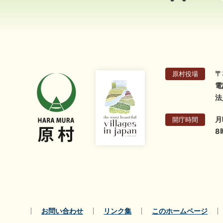
〒
原村役場
電
法
月
開庁時間
8
お問い合わせ
リンク集
このホームページ