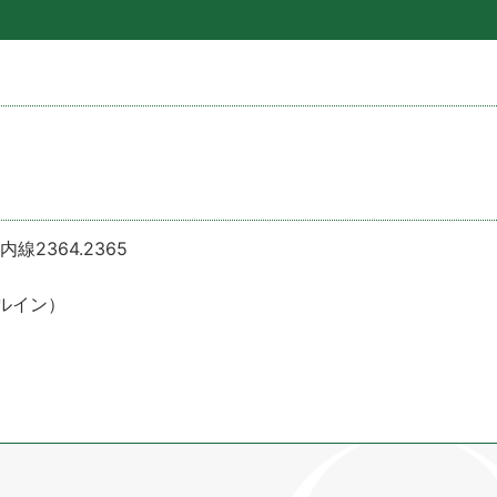
線2364.2365
イン）