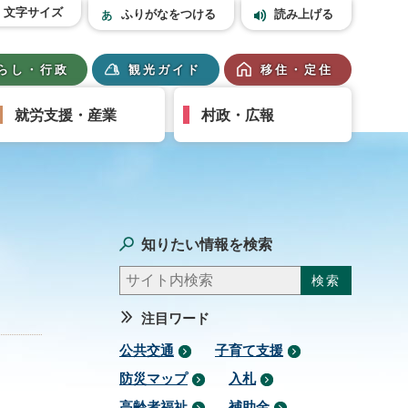
文字サイズ
ふりがなをつける
読み上げる
らし・行政
観光ガイド
移住・定住
就労支援・産業
村政・広報
知りたい情報を検索
注目ワード
公共交通
子育て支援
防災マップ
入札
高齢者福祉
補助金