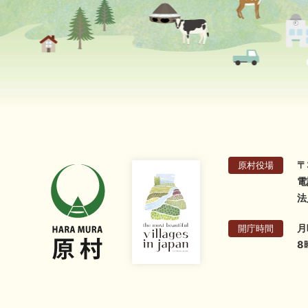
〒
原村役場
電
法
月
開庁時間
8