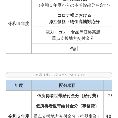
（令和３年度からの本省繰越分を含む）
コロナ禍における
原油価格・物価高騰対応分
令和４年度
電力・ガス・食品等価格高騰
重点支援地方交付金分
合計
年度
配分項目
低所得者世帯給付金分（給付費）
25,
低所得者世帯給付金分（事務費）
3
令和５年度
重点支援地方交付金分（推奨事業）
40,2