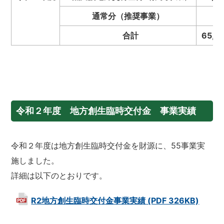
通常分（推奨事業）
合計
65,8
令和２年度 地方創生臨時交付金 事業実績
令和２年度は地方創生臨時交付金を財源に、55事業実
施しました。
詳細は以下のとおりです。
R2地方創生臨時交付金事業実績 (PDF 326KB)