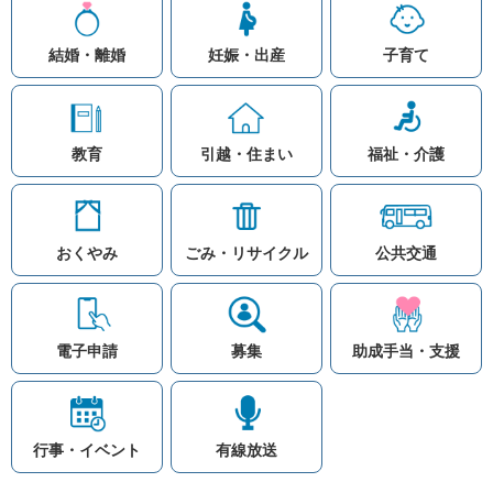
結婚・離婚
妊娠・出産
子育て
教育
引越・住まい
福祉・介護
おくやみ
ごみ・リサイクル
公共交通
お問い合わせ
リンク集
知りたい情報を検索
このホームページ
著作権と免責事項につ
いて
電子申請
募集
助成手当・支援
プライバシーポリシー
注目ワード
© Village Hara
公共交通
子育て支援
防災マップ
行事・イベント
有線放送
入札
高齢者福祉
補助金
先頭に戻る