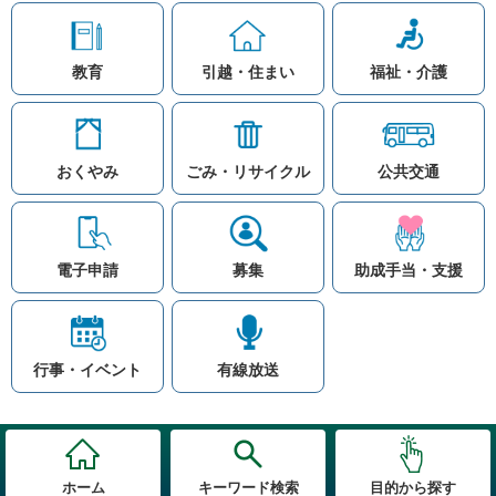
教育
引越・住まい
福祉・介護
おくやみ
ごみ・リサイクル
公共交通
お問い合わせ
リンク集
知りたい情報を検索
このホームページ
著作権と免責事項につ
いて
電子申請
募集
助成手当・支援
プライバシーポリシー
注目ワード
© Village Hara
公共交通
子育て支援
防災マップ
行事・イベント
有線放送
入札
高齢者福祉
補助金
先頭に戻る
ホーム
キーワード検索
目的から探す