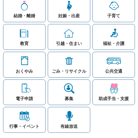
結婚・離婚
妊娠・出産
子育て
教育
引越・住まい
福祉・介護
おくやみ
ごみ・リサイクル
公共交通
お問い合わせ
リンク集
知りたい情報を検索
このホームページ
著作権と免責事項につ
いて
電子申請
募集
助成手当・支援
プライバシーポリシー
注目ワード
© Village Hara
公共交通
子育て支援
防災マップ
行事・イベント
有線放送
入札
高齢者福祉
補助金
先頭に戻る