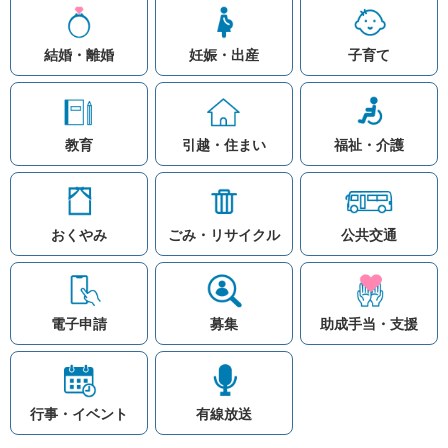
結婚・離婚
妊娠・出産
子育て
教育
引越・住まい
福祉・介護
おくやみ
ごみ・リサイクル
公共交通
お問い合わせ
リンク集
知りたい情報を検索
このホームページ
著作権と免責事項につ
いて
電子申請
募集
助成手当・支援
プライバシーポリシー
注目ワード
© Village Hara
公共交通
子育て支援
防災マップ
行事・イベント
有線放送
入札
高齢者福祉
補助金
先頭に戻る