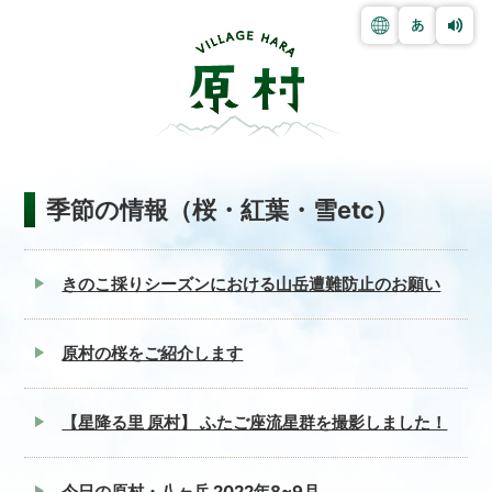
季節の情報（桜・紅葉・雪etc）
きのこ採りシーズンにおける山岳遭難防止のお願い
原村の桜をご紹介します
【星降る里 原村】 ふたご座流星群を撮影しました！
今日の原村・八ヶ岳 2022年8~9月