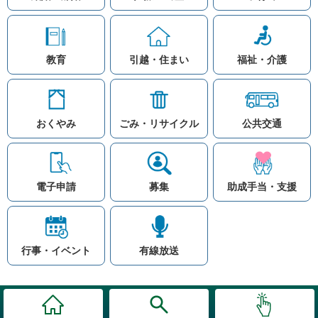
教育
引越・住まい
福祉・介護
おくやみ
ごみ・リサイクル
公共交通
お問い合わせ
リンク集
知りたい情報を検索
このホームページ
著作権と免責事項につ
いて
電子申請
募集
助成手当・支援
プライバシーポリシー
注目ワード
© Village Hara
公共交通
子育て支援
防災マップ
行事・イベント
有線放送
入札
高齢者福祉
補助金
先頭に戻る