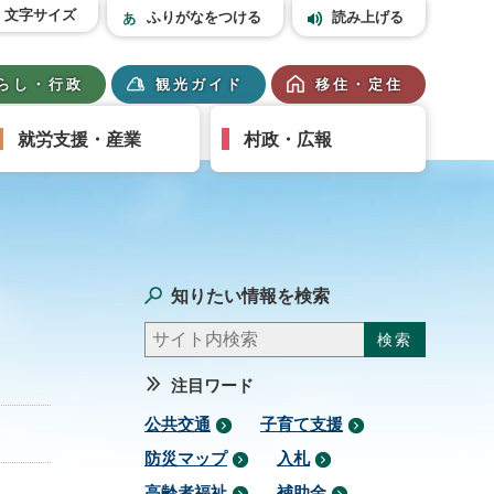
文字サイズ
ふりがなをつける
読み上げる
らし・行政
観光ガイド
移住・定住
就労支援・産業
村政・広報
知りたい情報を検索
注目ワード
公共交通
子育て支援
防災マップ
入札
高齢者福祉
補助金