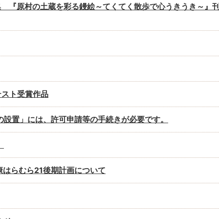
集 『原村の土蔵を彩る鏝絵～てくてく散歩で心うきうき～』
テスト受賞作品
の設置」には、許可申請等の手続きが必要です。
）
康はらむら21後期計画について