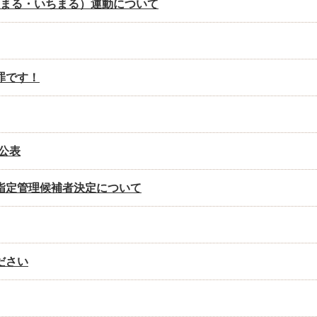
んまる・いちまる）運動について
罪です！
公表
指定管理候補者決定について
ださい