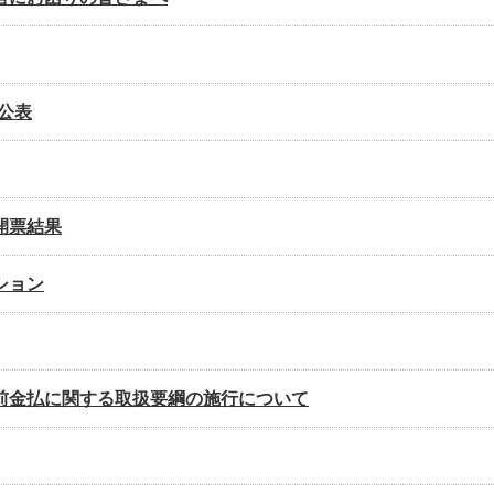
公表
開票結果
ション
前金払に関する取扱要綱の施行について