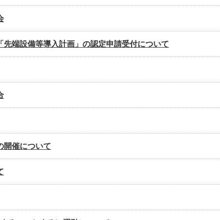
会
「先端設備等導入計画」の認定申請受付について
合
の開催について
て