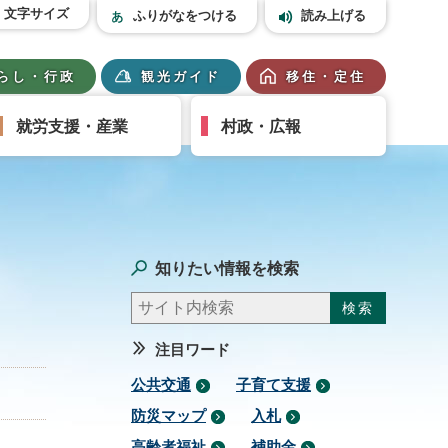
文字サイズ
ふりがなをつける
読み上げる
らし・行政
観光ガイド
移住・定住
就労支援・産業
村政・広報
知りたい情報を検索
注目ワード
公共交通
子育て支援
防災マップ
入札
高齢者福祉
補助金